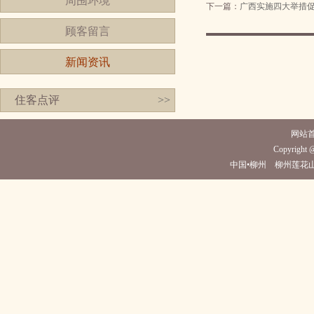
周围环境
下一篇：
广西实施四大举措
顾客留言
新闻资讯
住客点评
>>
网站
Copyright @
中国•柳州 柳州莲花山庄酒店(电